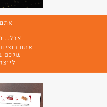
אתם 
אבל… ה
אתם רוצים 
שלכם במ
לייצר