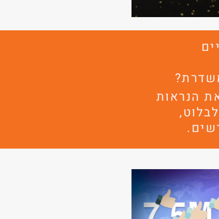
יים
שדרת?
את הנראות
לבלוט,
שים.