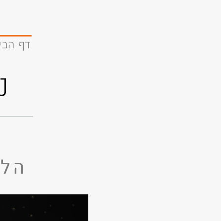
דף הבי
נ
הלב