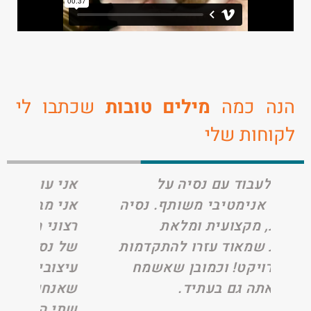
הנה כמה
מילים טובות
שכתבו לי
לקוחות שלי
סיה על
אני עובד עם נסיה כחמש שנים.
משותף. נסיה
אני מבקש לציין את שביעות
ומלאת
רצוני המלאה מהחשיבה היוצרת
רו להתקדמות
של נסיה, בהבנה ובהתאמת
בן שאשמח
עיצובים לתכנים שיווקיים
יד.
שאנחנו מייצרים. כמעט תמיד
שתי החלופות הראשונות שהיא