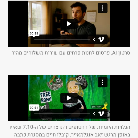
סרטון AI, פרסום לחנות פרחים עם שירות משלוחים מהיר
הגלויות היומיות של החטופים והנרצחים של ה-7.10 שאייר
באופן מרגש זאב אנגלמאייר, קיבלו חיים במסגרת כתבה